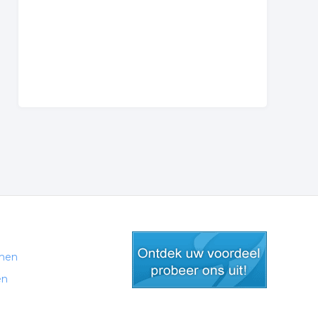
men
en
gratis lid worden