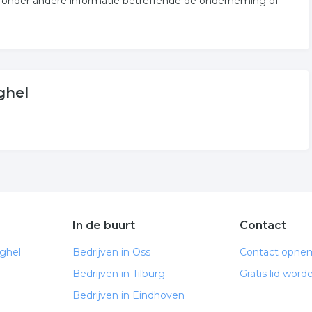
or onder andere informatie betreffende de onderneming of
.
ghel
In de buurt
Contact
ghel
Bedrijven in Oss
Contact opne
Bedrijven in Tilburg
Gratis lid word
Bedrijven in Eindhoven