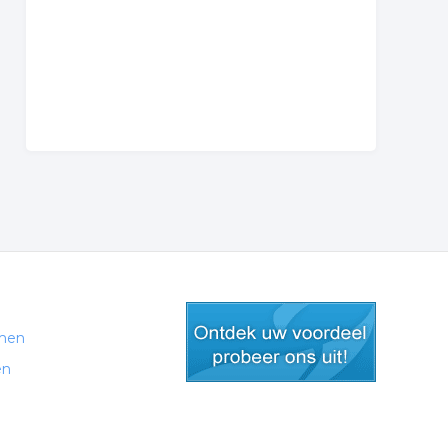
men
en
gratis lid worden