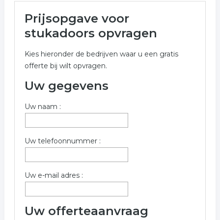
Meer over stukadoors in
Prijsopgave voor
Veghel
stukadoors opvragen
Onderstaand vindt u een overzicht van alle stukadoors
Kies hieronder de bedrijven waar u een gratis
gerelateerde bedrijven in de omgeving van Veghel
offerte bij wilt opvragen.
voor een vrijblijvende aanvraag.
Uw gegevens
Meer informatie over stukadoors uit Veghel? Gebruik
onderstaand formulier welke verwant is aan stukadoors
Uw naam :
in Veghel.
Trefwoorden:
Uw telefoonnummer :
stukadoor
stucadoor
stucadoorsbedrijf
metselaarsbedrijf
Uw e-mail adres :
Uw offerteaanvraag