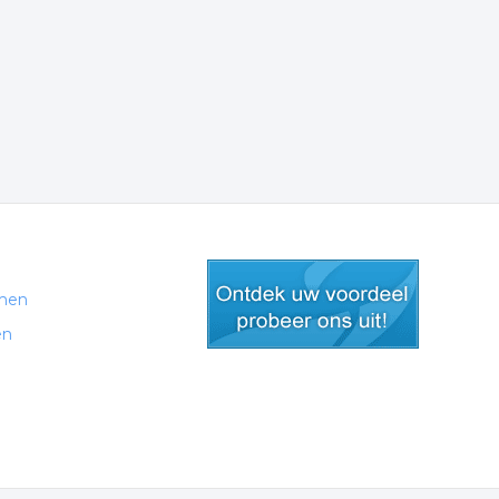
men
en
gratis lid worden