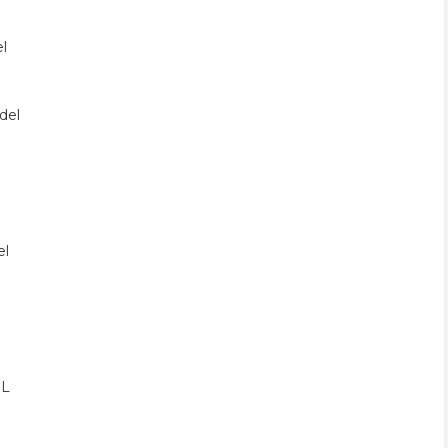
el
del
el
EL