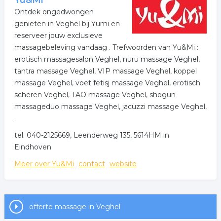
Yu&Mi
Reflexzonetherapie komt oorspronkelijk uit China.
Ontdek ongedwongen
genieten in Veghel bij Yumi en
Wilt u geholpen worden door middel van
reserveer jouw exclusieve
voetreflexologie? Neem dan contact met me op voor
massagebeleving vandaag . Trefwoorden van Yu&Mi :
het maken van een afspraak.
erotisch massagesalon Veghel, nuru massage Veghel,
tantra massage Veghel, VIP massage Veghel, koppel
massage Veghel, voet fetisj massage Veghel, erotisch
scheren Veghel, TAO massage Veghel, shogun
massageduo massage Veghel, jacuzzi massage Veghel,
.
tel. 040-2125669, Leenderweg 135, 5614HM in
Eindhoven
Meer over Yu&Mi
contact
website
offerte massage in Veghel