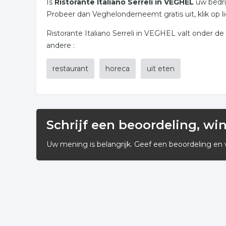
Is
Ristorante Italiano Serreli in VEGHEL
uw bedri
Probeer dan Veghelonderneemt gratis uit, klik op l
Ristorante Italiano Serreli in VEGHEL valt onder de 
andere :
restaurant
horeca
uit eten
Schrijf een beoordeling, wi
Uw mening is belangrijk. Geef een beoordeling en 