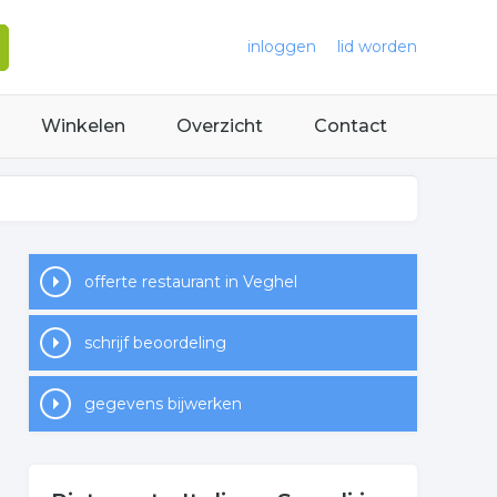
inloggen
lid worden
Winkelen
Overzicht
Contact
offerte restaurant in Veghel
schrijf beoordeling
gegevens bijwerken