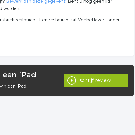
jf?
Bewerk dan deze gegevens
. Bent u nog geen lid?
id worden.
rubriek restaurant. Een restaurant uit Veghel levert onder
n een iPad
schrijf review
win een iPad.