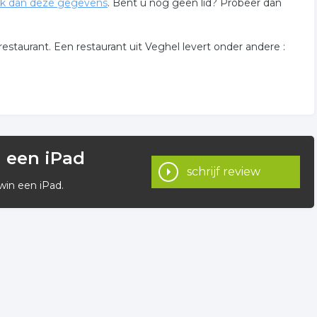
k dan deze gegevens
. Bent u nog geen lid? Probeer dan
taurant. Een restaurant uit Veghel levert onder andere :
n een iPad
schrijf review
win een iPad.