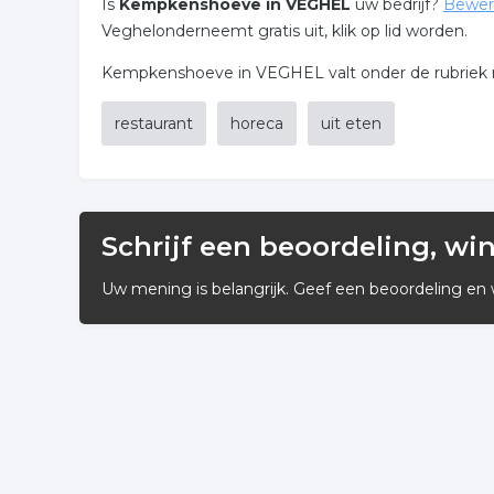
Is
Kempkenshoeve in VEGHEL
uw bedrijf?
Bewer
Veghelonderneemt gratis uit, klik op lid worden.
Kempkenshoeve in VEGHEL valt onder de rubriek res
restaurant
horeca
uit eten
Schrijf een beoordeling, wi
Uw mening is belangrijk. Geef een beoordeling en 