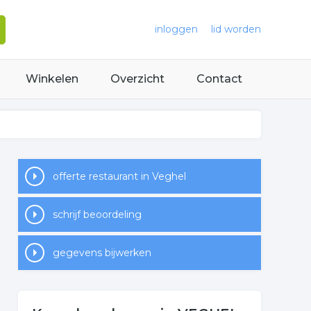
inloggen
lid worden
Winkelen
Overzicht
Contact
offerte restaurant in Veghel
schrijf beoordeling
gegevens bijwerken