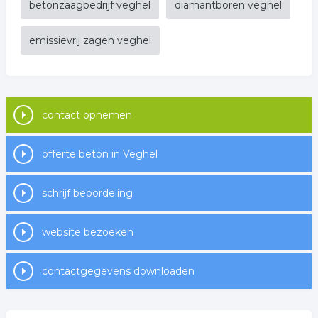
betonzaagbedrijf veghel
diamantboren veghel
emissievrij zagen veghel
contact opnemen
offerte beton in Veghel
schrijf beoordeling
website bezoeken
contactgegevens downloaden