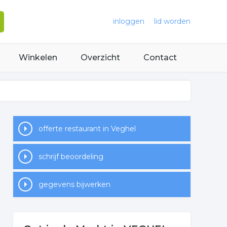
inloggen
lid worden
Winkelen
Overzicht
Contact
offerte restaurant in Veghel
schrijf beoordeling
gegevens bijwerken