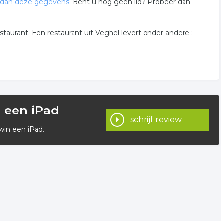
dan deze gegevens
. Bent u nog geen lid? Probeer dan
staurant. Een restaurant uit Veghel levert onder andere :
n een iPad
schrijf review
win een iPad.